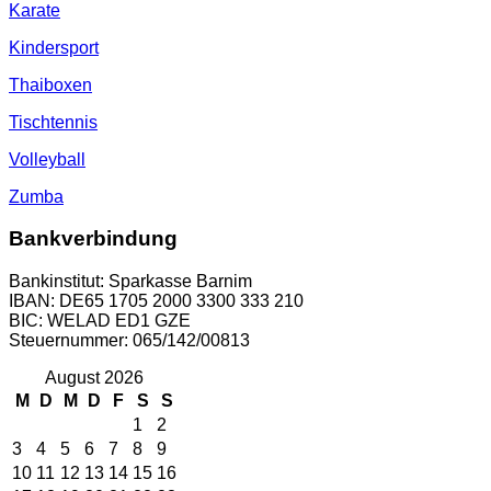
Karate
Kindersport
Thaiboxen
Tischtennis
Volleyball
Zumba
Bankverbindung
Bankinstitut: Sparkasse Barnim
IBAN: DE65 1705 2000 3300 333 210
BIC: WELAD ED1 GZE
Steuernummer: 065/142/00813
August 2026
M
D
M
D
F
S
S
1
2
3
4
5
6
7
8
9
10
11
12
13
14
15
16