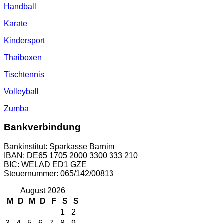
Handball
Karate
Kindersport
Thaiboxen
Tischtennis
Volleyball
Zumba
Bankverbindung
Bankinstitut: Sparkasse Barnim
IBAN: DE65 1705 2000 3300 333 210
BIC: WELAD ED1 GZE
Steuernummer: 065/142/00813
August 2026
M
D
M
D
F
S
S
1
2
3
4
5
6
7
8
9