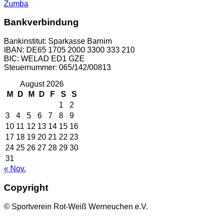
Zumba
Bankverbindung
Bankinstitut: Sparkasse Barnim
IBAN: DE65 1705 2000 3300 333 210
BIC: WELAD ED1 GZE
Steuernummer: 065/142/00813
August 2026
M
D
M
D
F
S
S
1
2
3
4
5
6
7
8
9
10
11
12
13
14
15
16
17
18
19
20
21
22
23
24
25
26
27
28
29
30
31
« Nov.
Copyright
© Sportverein Rot-Weiß Werneuchen e.V.