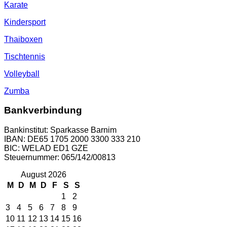
Karate
Kindersport
Thaiboxen
Tischtennis
Volleyball
Zumba
Bankverbindung
Bankinstitut: Sparkasse Barnim
IBAN: DE65 1705 2000 3300 333 210
BIC: WELAD ED1 GZE
Steuernummer: 065/142/00813
August 2026
M
D
M
D
F
S
S
1
2
3
4
5
6
7
8
9
10
11
12
13
14
15
16